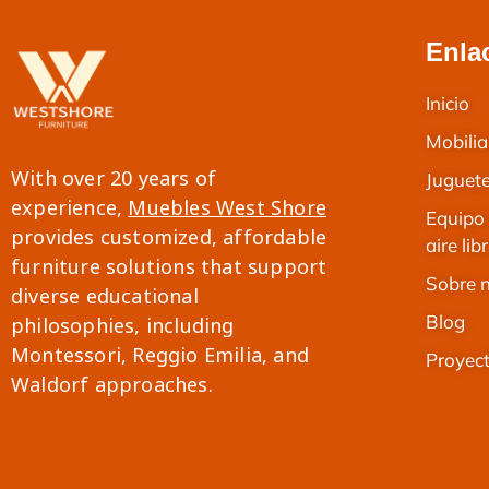
Enla
Inicio
Mobilia
With over 20 years of
Juguete
experience,
Muebles West Shore
Equipo 
provides customized, affordable
aire lib
furniture solutions that support
Sobre 
diverse educational
Blog
philosophies, including
Montessori, Reggio Emilia, and
Proyec
Thai
Waldorf approaches.
French
Italian
Japanese