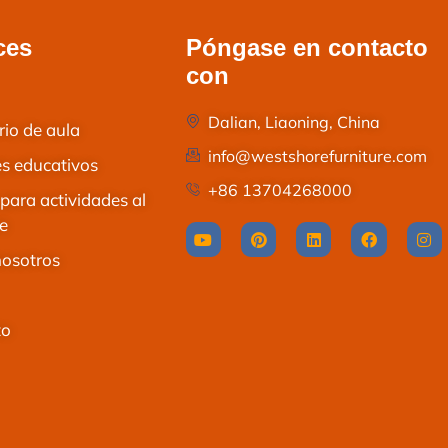
ces
Póngase en contacto
con
Dalian, Liaoning, China
rio de aula
info@westshorefurniture.com
s educativos
+86 13704268000
para actividades al
re
nosotros
to