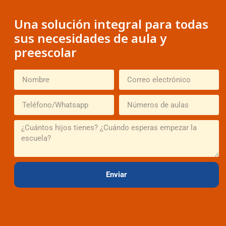
Una solución integral para todas
sus necesidades de aula y
preescolar
Enviar