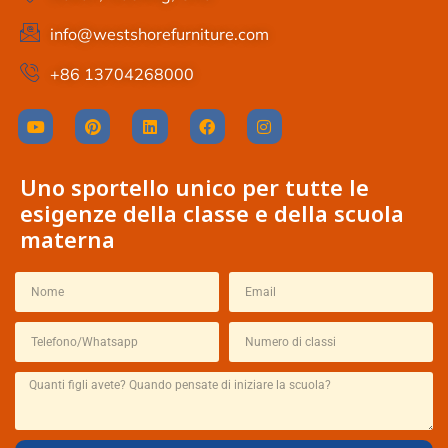
info@westshorefurniture.com
+86 13704268000
Uno sportello unico per tutte le
esigenze della classe e della scuola
materna
Thai
French