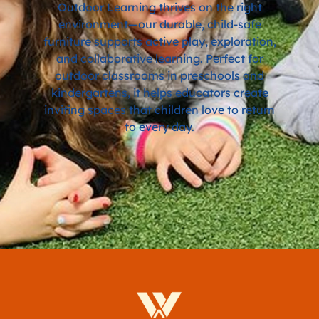
Outdoor Learning thrives on the right
environment—our durable, child-safe
furniture supports active play, exploration,
and collaborative learning. Perfect for
outdoor classrooms in preschools and
kindergartens, it helps educators create
inviting spaces that children love to return
to every day.