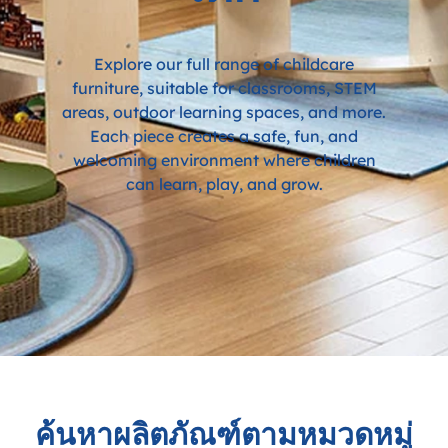
Explore our full range of childcare
furniture, suitable for classrooms, STEM
areas, outdoor learning spaces, and more.
Each piece creates a safe, fun, and
welcoming environment where children
can learn, play, and grow.
ค้นหาผลิตภัณฑ์ตามหมวดหมู่