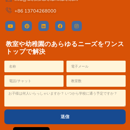
+86 13704268000
教室や幼稚園のあらゆるニーズをワンス
トップで解決
Thai
French
Spanish
Italian
Korean
送信
English