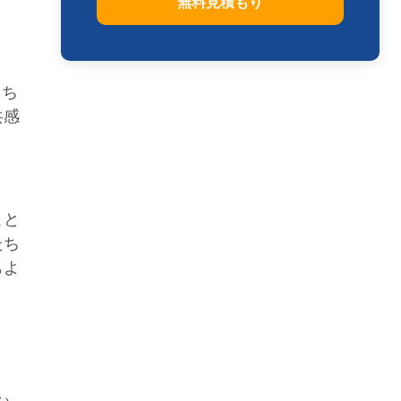
無料見積もり
たち
共感
こと
たち
もよ
こ
し、