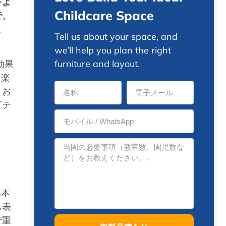
をよ
Childcare Space
で、
ま
Tell us about your space, and
we’ll help you plan the right
効果
furniture and layout.
も楽
、お
ビテ
基本
己表
ぜ重