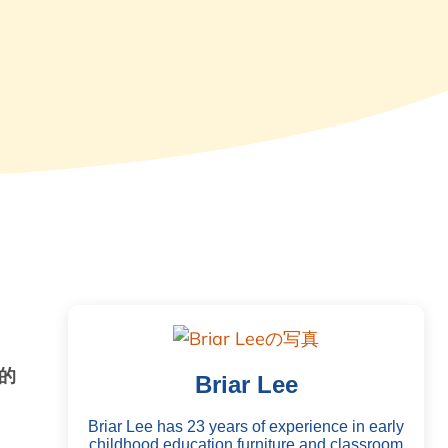
的
Briar Lee
Briar Lee has 23 years of experience in early
childhood education furniture and classroom